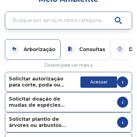
Arborização
Consultas
De
Deslize para ver mais ▶
Solicitar autorização
Acessar
para corte, poda ou
erradicação de
árvores em imóveis
Solicitar doação de
privados
mudas de espécies
nativas
Solicitar plantio de
árvores ou arbustos
em áreas públicas