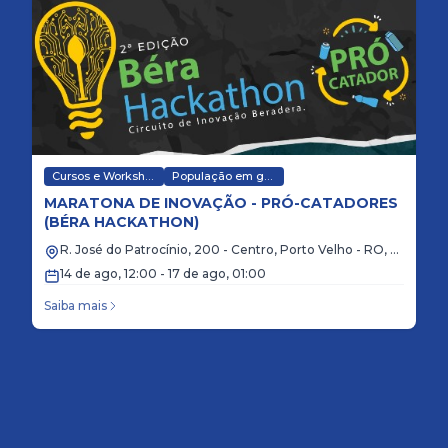
Cursos e Workshops
População em geral
MARATONA DE INOVAÇÃO - PRÓ-CATADORES
A
(BÉRA HACKATHON)
2
A
R. José do Patrocínio, 200 - Centro, Porto Velho - RO, 78900-010
A
14 de ago, 12:00 - 17 de ago, 01:00
Saiba mais
S